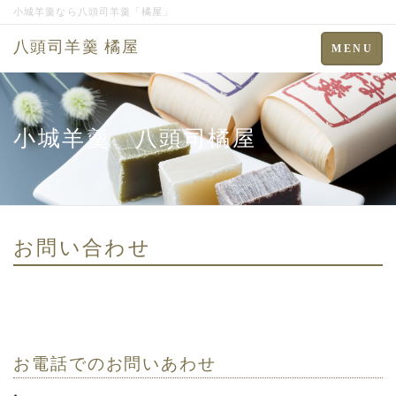
小城羊羹なら八頭司羊羹「橘屋」
八頭司羊羹 橘屋
Toggle
MENU
navigation
小城羊羹 八頭司橘屋
お問い合わせ
お電話でのお問いあわせ